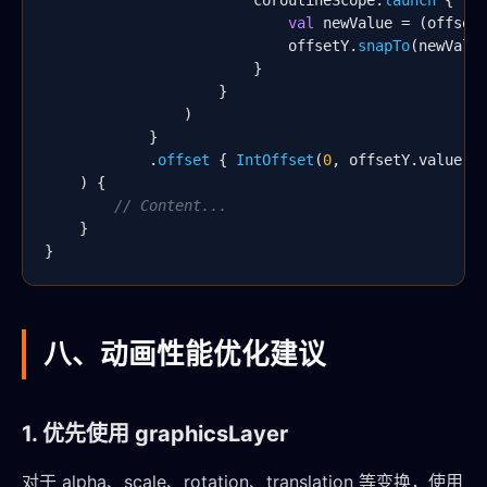
                        coroutineScope.
launch
 {

val
 newValue = (offset
                            offsetY.
snapTo
(newValue
                        }

                    }

                )

            }

            .
offset
 { 
IntOffset
(
0
, offsetY.value.
r
    ) {

// Content...
    }

}
八、动画性能优化建议
1. 优先使用 graphicsLayer
对于 alpha、scale、rotation、translation 等变换，使用