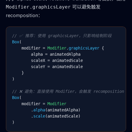
可以避免触发
Modifier.graphicsLayer
recomposition：
// ✅ 推荐：使用 graphicsLayer，只影响绘制阶段
Box
(

    modifier = 
Modifier
.
graphicsLayer
 {

        alpha = animatedAlpha

        scaleX = animatedScale

        scaleY = animatedScale

    }

)

// ❌ 避免：直接使用 Modifier，会触发 recomposition
Box
(

    modifier = 
Modifier
        .
alpha
(animatedAlpha)

        .
scale
(animatedScale)

)