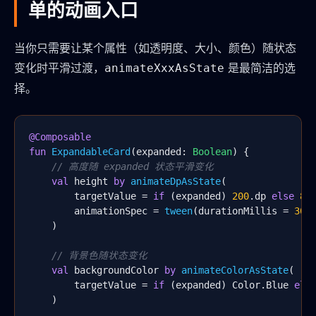
单的动画入口
当你只需要让某个属性（如透明度、大小、颜色）随状态
变化时平滑过渡，
是最简洁的选
animateXxxAsState
择。
@Composable
fun
ExpandableCard
(expanded: 
Boolean
) {

// 高度随 expanded 状态平滑变化
val
 height 
by
animateDpAsState
(

        targetValue = 
if
 (expanded) 
200
.dp 
else
80
.
        animationSpec = 
tween
(durationMillis = 
300
)
    )

// 背景色随状态变化
val
 backgroundColor 
by
animateColorAsState
(

        targetValue = 
if
 (expanded) Color.Blue 
els
    )
