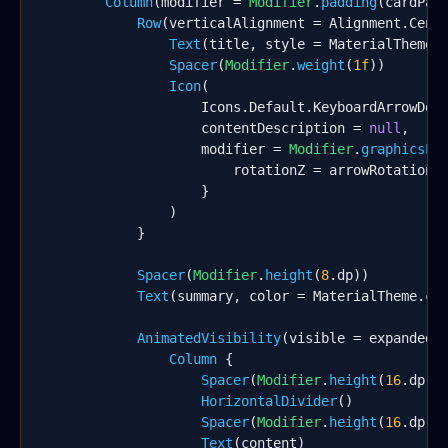
Column
(modifier = 
Modifier
.
padding
(cardPadd
Row
(verticalAlignment = Alignment.Cente
Text
(title, style = MaterialTheme.t
Spacer
(
Modifier
.
weight
(
1f
))

Icon
(

                    Icons.Default.KeyboardArrowDown
                    contentDescription = 
null
,

                    modifier = 
Modifier
.
graphicsLa
                        rotationZ = arrowRotation

                    }

                )

            }

Spacer
(
Modifier
.
height
(
8
.dp))

Text
(summary, color = MaterialTheme.col
AnimatedVisibility
(visible = expanded) 
Column
 {

Spacer
(
Modifier
.
height
(
16
.dp))

HorizontalDivider
()

Spacer
(
Modifier
.
height
(
16
.dp))

Text
(content)
