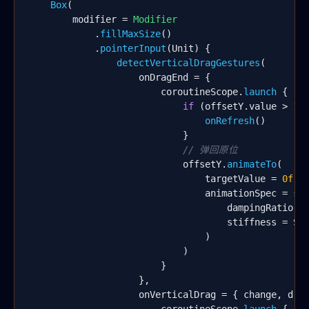
Box
(

        modifier = 
Modifier
            .
fillMaxSize
()

            .
pointerInput
(Unit) {

detectVerticalDragGestures
(

                    onDragEnd = {

                        coroutineScope.
launch
 {

if
 (offsetY.value > 
10
onRefresh
()

                            }

// 弹回原位
                            offsetY.
animateTo
(

                                targetValue = 
0f
,

                                animationSpec = 
sp
                                    dampingRatio = 
                                    stiffness = Spr
                                )

                            )

                        }

                    },

                    onVerticalDrag = { change, drag