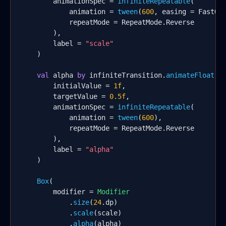
        animationSpec = 
infiniteRepeatable
(

            animation = 
tween
(
600
, easing = FastOut
            repeatMode = RepeatMode.Reverse

        ),

        label = 
"scale"
    )

val
 alpha 
by
 infiniteTransition.
animateFloat
(

        initialValue = 
1f
,

        targetValue = 
0.5f
,

        animationSpec = 
infiniteRepeatable
(

            animation = 
tween
(
600
),

            repeatMode = RepeatMode.Reverse

        ),

        label = 
"alpha"
    )

Box
(

        modifier = 
Modifier
            .
size
(
24
.dp)

            .
scale
(scale)

            .
alpha
(alpha)
