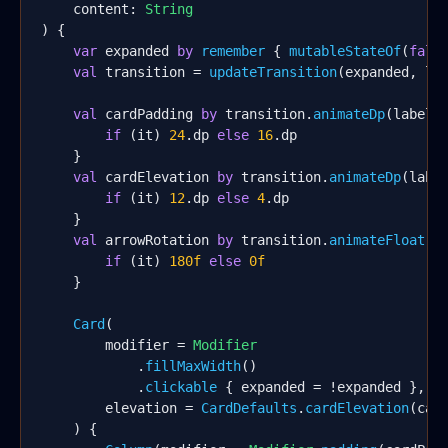
    content: 
String
) {

var
 expanded 
by
remember
 { 
mutableStateOf
(
fals
val
 transition = 
updateTransition
(expanded, la
val
 cardPadding 
by
 transition.
animateDp
(label 
if
 (it) 
24
.dp 
else
16
.dp

    }

val
 cardElevation 
by
 transition.
animateDp
(labe
if
 (it) 
12
.dp 
else
4
.dp

    }

val
 arrowRotation 
by
 transition.
animateFloat
(l
if
 (it) 
180f
else
0f
    }

Card
(

        modifier = 
Modifier
            .
fillMaxWidth
()

            .
clickable
 { expanded = !expanded },

        elevation = 
CardDefaults
.
cardElevation
(card
    ) {
