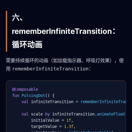
六、
rememberInfiniteTransition：
循环动画
需要持续循环的动画（如加载指示器、呼吸灯效果），使
用
：
rememberInfiniteTransition
@Composable
fun
PulsingDot
() {

val
 infiniteTransition = 
rememberInfiniteTrans
val
 scale 
by
 infiniteTransition.
animateFloat
(

        initialValue = 
1f
,

        targetValue = 
1.3f
,
