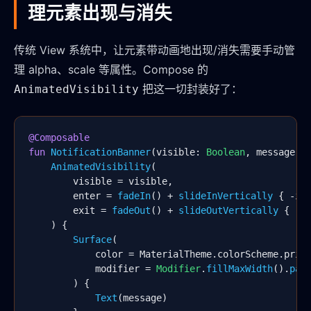
理元素出现与消失
传统 View 系统中，让元素带动画地出现/消失需要手动管
理 alpha、scale 等属性。Compose 的
把这一切封装好了：
AnimatedVisibility
@Composable
fun
NotificationBanner
(visible: 
Boolean
, message: 
AnimatedVisibility
(

        visible = visible,

        enter = 
fadeIn
() + 
slideInVertically
 { -it 
        exit = 
fadeOut
() + 
slideOutVertically
 { -it
    ) {

Surface
(

            color = MaterialTheme.colorScheme.prima
            modifier = 
Modifier
.
fillMaxWidth
().
pad
        ) {

Text
(message)
