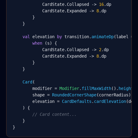
            CardState.Collapsed -> 
16
.dp

            CardState.Expanded -> 
8
.dp

        }

    }

val
 elevation 
by
 transition.
animateDp
(label = 
when
 (s) {

            CardState.Collapsed -> 
2
.dp

            CardState.Expanded -> 
8
.dp

        }

    }

Card
(

        modifier = 
Modifier
.
fillMaxWidth
().
height
(h
        shape = 
RoundedCornerShape
(cornerRadius),

        elevation = 
CardDefaults
.
cardElevation
(defa
    ) {

// Card content...
    }

}