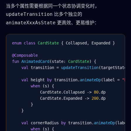
当多个属性需要根据同一个状态协调变化时，
比多个独立的
updateTransition
更高效、更易维护：
animateXxxAsState
enum class
CardState
 { Collapsed, Expanded }

@Composable
fun
AnimatedCard
(state: 
CardState
) {

val
 transition = 
updateTransition
(targetState 
val
 height 
by
 transition.
animateDp
(label = 
"he
when
 (s) {

            CardState.Collapsed -> 
80
.dp

            CardState.Expanded -> 
200
.dp

        }

    }

val
 cornerRadius 
by
 transition.
animateDp
(label
when
 (s) {
